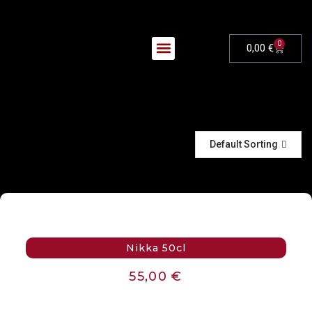
0
0,00
€
Nos Évènements
Default Sorting
Nikka 50cl
55,00
€