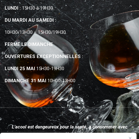
LUNDI :
15H30 à 19H30
DU MARDI AU SAMEDI :
10H30/13H30 – 15H30/19H30
FERMÉ LE DIMANCHE
OUVERTURES EXCEPTIONNELLES :
LUNDI 25 MAI
15H30-19H30
DIMANCHE 31 MAI
10H00-13H00
L’acool est dangeureux pour la santé, à consommer avec
modération.