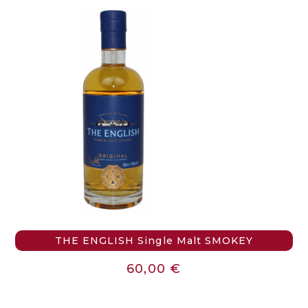
THE ENGLISH Single Malt SMOKEY
60,00
€