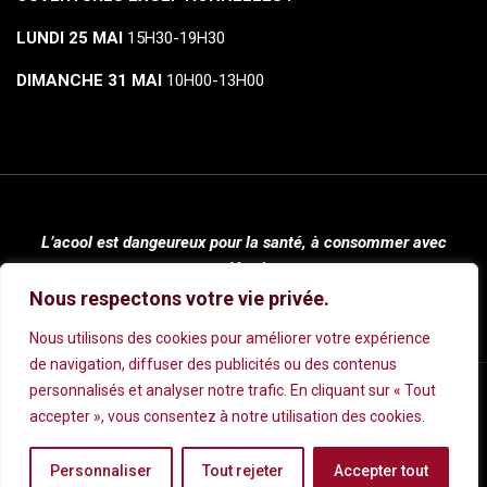
LUNDI 25 MAI
15H30-19H30
DIMANCHE 31 MAI
10H00-13H00
L’acool est dangeureux pour la santé, à consommer avec
modération.
Nous respectons votre vie privée.
Nous utilisons des cookies pour améliorer votre expérience
de navigation, diffuser des publicités ou des contenus
personnalisés et analyser notre trafic. En cliquant sur « Tout
Mentions légales
|
Conditions Générales de Vente
|
Politique de
accepter », vous consentez à notre utilisation des cookies.
Confidentialité
Personnaliser
Tout rejeter
Accepter tout
© 2024 Cave Rivoli | Réalisé par
Wecom.
| Tous droits réservés.