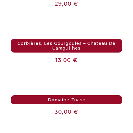
29,00
€
Corbières, Les Gourgoules – Château De
Caraguilhes
13,00
€
Domaine Toasc
30,00
€