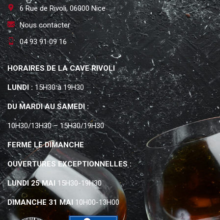
6 Rue de Rivoli, 06000 Nice
Nous contacter
04 93 91 09 16
HORAIRES DE LA CAVE RIVOLI
LUNDI :
15H30 à 19H30
DU MARDI AU SAMEDI :
10H30/13H30 – 15H30/19H30
FERMÉ LE DIMANCHE
OUVERTURES EXCEPTIONNELLES :
LUNDI 25 MAI
15H30-19H30
DIMANCHE 31 MAI
10H00-13H00