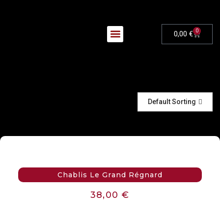
0
0,00
€
Nos Évènements
Default Sorting
Chablis Le Grand Régnard
38,00
€