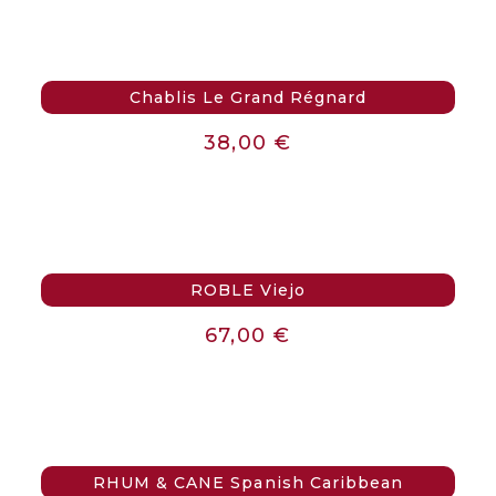
Chablis Le Grand Régnard
38,00
€
ROBLE Viejo
67,00
€
RHUM & CANE Spanish Caribbean