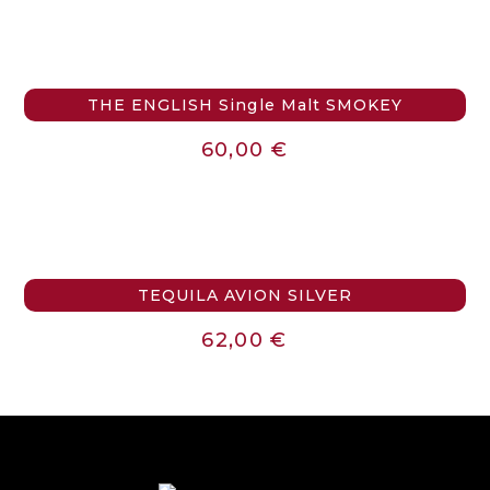
THE ENGLISH Single Malt SMOKEY
60,00
€
TEQUILA AVION SILVER
62,00
€