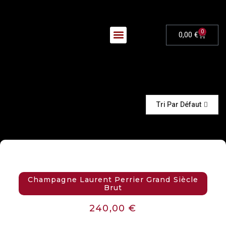
0
0,00
€
Nos Évènements
Tri Par Défaut
Champagne Laurent Perrier Grand Siècle
Brut
240,00
€