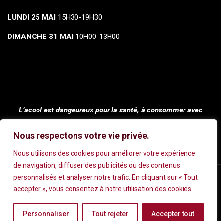
LUNDI 25 MAI
15H30-19H30
DIMANCHE 31 MAI
10H00-13H00
L’acool est dangeureux pour la santé, à consommer avec
modération.
Nous respectons votre vie privée.
Nous utilisons des cookies pour améliorer votre expérience
de navigation, diffuser des publicités ou des contenus
personnalisés et analyser notre trafic. En cliquant sur « Tout
Mentions légales
|
Conditions Générales de Vente
|
Politique de
accepter », vous consentez à notre utilisation des cookies.
Confidentialité
Personnaliser
Tout rejeter
Accepter tout
© 2024 Cave Rivoli | Réalisé par
Wecom.
| Tous droits réservés.