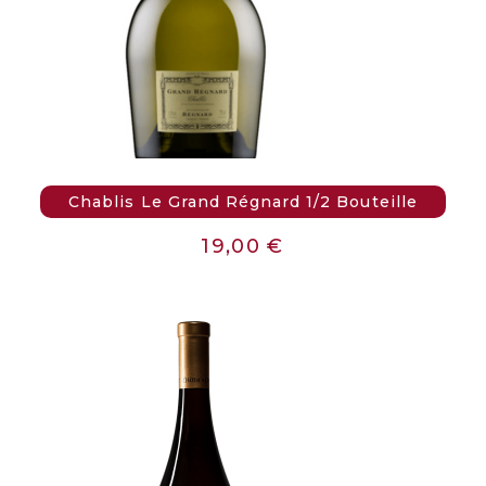
Chablis Le Grand Régnard 1/2 Bouteille
19,00
€