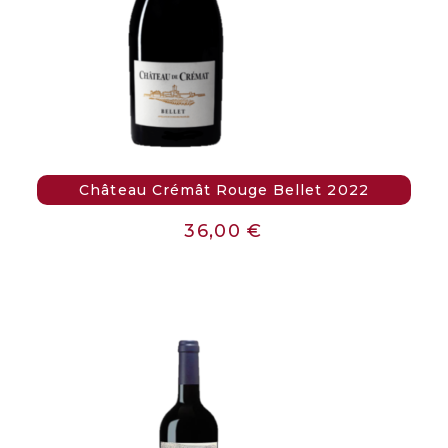
Château Crémât Rouge Bellet 2022
36,00
€